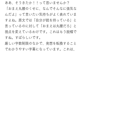
ああ、そうきたか！！って思いませんか？　
「おまえ丸腰のくせに、なんでそんなに強気な
んだよ」って言いたい気持ちがよく表れていま
すよね。原文では「自分が銃を持っている」と
言っているのに対して「おまえは丸腰だろ」と
視点を変えているわけです。これはもう脱帽で
すね。すばらしいです。
厳しい字数制限のなかで、発想を転換すること
でわかりやすい字幕になっています。これは、
本当に勉強になります。原文にとらわれすぎ
ず、かといって離れすぎてもいない、すばらし
い訳ですよ。キレッキレすぎて、ちょっとだけ
放心したくらいです。個人的にとても衝撃をう
けた字幕のひとつです。作品もコメディタッチ
で、気軽に楽しめるドラマでした。次のシーズ
ンが楽しみです♪
みなさんは、どんな字幕をつけましたか？　
「これこそは！」という名訳を生みだした方