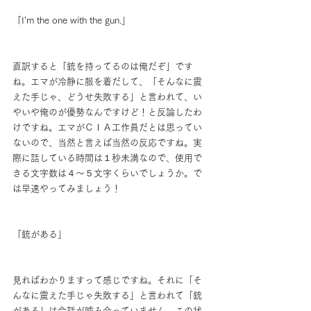
「I’m the one with the gun.」
直訳すると「銃を持ってるのは俺だぞ」です
ね。エマが冷静に服を着だして、「そんなに震
えた手じゃ、どうせ失敗する」と言われて、い
やいや俺のが優勢なんですけど！と反論したわ
けですね。エマがＣＩＡ工作員だとは思ってい
ないので、当然と言えば当然の反応ですね。実
際に話している時間は１秒未満なので、使用で
きる文字数は４～５文字くらいでしょうか。で
は早速やってみましょう！
「銃がある」
見ればわかりますって感じですね。それに「そ
んなに震えた手じゃ失敗する」と言われて「銃
がある」は会話が噛み合っていません。この状