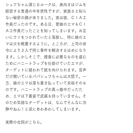
シュワちゃん演じるルークは、表向きはジムを
経営する普通の中年男性ですが、家族さえ知ら
ない秘密の顔がありました。実は彼、ＣＩＡ工
作員だったのです。ある日、愛娘のエマもＣＩ
Ａ工作員だったことを知ってしまいます。お互
いにウソをつかれていたと落胆し、特に娘のエ
マは父を軽蔑するように。ところが、上司の命
令により２人で同じ事件を解決するはめになり
ます。しかしそこで、捜査に必要なものを盗む
ためにハニートラップを仕掛けていたエマが、
ターゲットに疑われて銃を向けられます。音声
だけ聞いているパパシュワちゃんは大慌て。一
方、娘のエマは落ち着き払っていて余裕そのも
のです。ハニートラップの真っ最中だったた
め、エマは下着姿で武器も持っていません。そ
のため気弱なターゲットは、なんでそんなに冷
静やねん！と逆にあわあわしてしまいます。
実際の台詞がこちら。