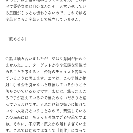
況で優勢なのは自分なんだぞ、と言い返してい
る意図がちっとも伝わらないので、これでは名
字幕どころか字幕として成立していません。
「舐めるな」
会話は噛み合いましたが、やはり意図が伝わり
ませんね……。ターゲットがやや気弱な男性で
あることを考えると、台詞のチョイスも間違っ
ているように思えます。エマは、この男性が絶
対に引き金を引かないと確信しているからこそ
落ちついているわけです。または、撃ったとこ
ろで手が震えているので当たらないだろうと踏
んでいるわけです。それだけ銃の扱いに慣れて
いない人物だということなので、緊張している
この場面には、ちょっと強気すぎる字幕ですよ
ね。それに、不必要に原文から離れすぎていま
す。これでは翻訳ではなくて「創作」になって