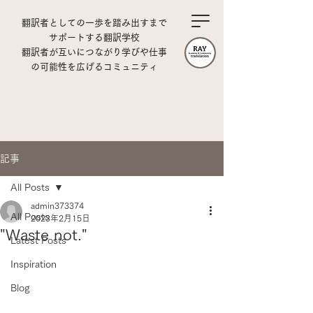
翻訳者としての一歩を踏み出すまで
サポートする翻訳学校
翻訳者が互いにつながり学びや仕事
の可能性を広げるコミュニティ
記事
All Posts
admin373374
All Posts
2023年2月15日
"Waste not."
Latest Posts
Inspiration
Blog