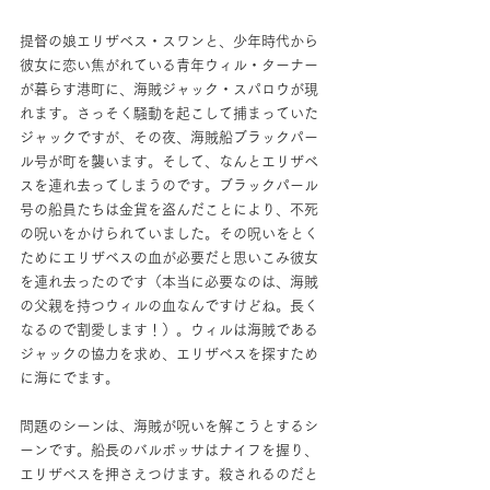
提督の娘エリザベス・スワンと、少年時代から
彼女に恋い焦がれている青年ウィル・ターナー
が暮らす港町に、海賊ジャック・スパロウが現
れます。さっそく騒動を起こして捕まっていた
ジャックですが、その夜、海賊船ブラックパー
ル号が町を襲います。そして、なんとエリザベ
スを連れ去ってしまうのです。ブラックパール
号の船員たちは金貨を盗んだことにより、不死
の呪いをかけられていました。その呪いをとく
ためにエリザベスの血が必要だと思いこみ彼女
を連れ去ったのです（本当に必要なのは、海賊
の父親を持つウィルの血なんですけどね。長く
なるので割愛します！）。ウィルは海賊である
ジャックの協力を求め、エリザベスを探すため
に海にでます。
問題のシーンは、海賊が呪いを解こうとするシ
ーンです。船長のバルボッサはナイフを握り、
エリザベスを押さえつけます。殺されるのだと