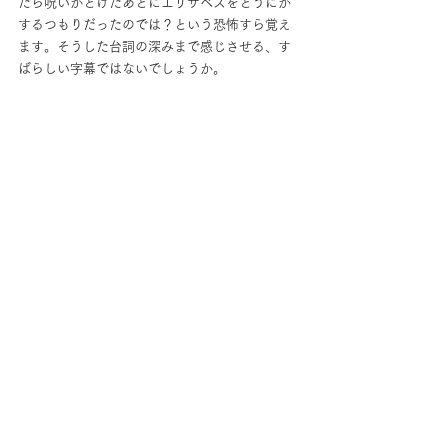
たら呪いがとけたあとにエリザベスをどうにか
するつもりだったのでは？という恐怖すら覚え
ます。そうした台詞の深みまで感じさせる、す
ばらしい字幕ではないでしょうか。
この「パイレーツ・オブ・カリビアン」が公開
された当時、高校生だった私はあまりのおもし
ろさに４回も映画館に足を運びました。前回の
「グレイテスト・ショーマン」と同じですね。
しかし同じ映画を何度も映画館で観たのは初め
ての経験だったこともあり、個人的にとても思
い入れの強い作品です。ちなみに３作目の「ワ
ールド・エンド」は後半のウィルがかっこよす
ぎたので、こちらも４回映画館で観ました。
すみません、話がそれました。　まだ観ていな
いという方は、ぜひ観てみてくださいね！
みなさんは、どんな字幕をつけましたか？　
「これこそは！」という名訳を生みだした方
は、ぜひTwitterで引用リプなどをつけて教えて